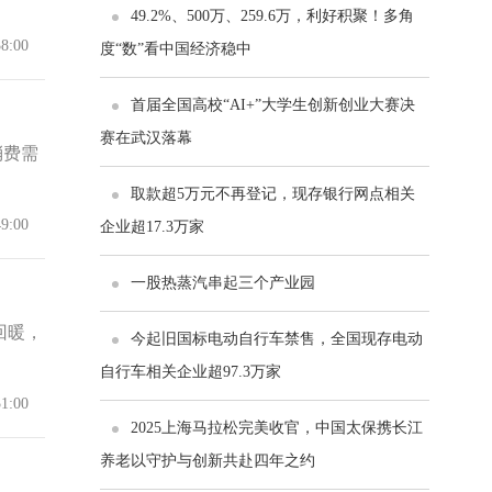
49.2%、500万、259.6万，利好积聚！多角
38:00
度“数”看中国经济稳中
首届全国高校“AI+”大学生创新创业大赛决
赛在武汉落幕
消费需
取款超5万元不再登记，现存银行网点相关
49:00
企业超17.3万家
一股热蒸汽串起三个产业园
回暖，
今起旧国标电动自行车禁售，全国现存电动
自行车相关企业超97.3万家
51:00
2025上海马拉松完美收官，中国太保携长江
养老以守护与创新共赴四年之约