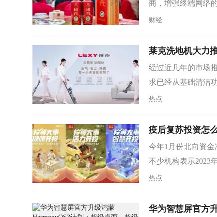
商，增强终端网络的
财经
莱克洗地机大力
经过近几年的市场
求已经从基础清洁功
热点
疫后复苏投资怎么
今年1月份北向资金
不少机构表示2023
热点
华为智慧屏官方升