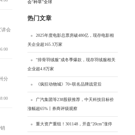
04:00
热门文章
宣讲会
2025年度电影总票房破480亿，现存电影相
关企业超165.3万家
46:00
“排骨羽绒服”成冬季爆款，现存羽绒服相关
企业超4.8万家
州分
《疯狂动物城》70+联名品牌战背后
48:00
广汽集团等238股获推荐，中天科技目标价
涨幅超65%丨券商评级观察
重大资产重组！301148，开盘“20cm”涨停
经销