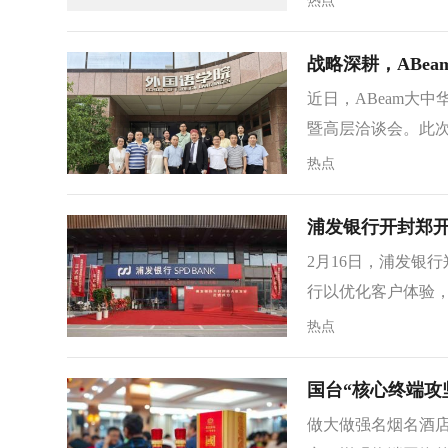
热点
战略深耕，ABe
近日，ABeam大
暨高层洽谈会。此次
热点
浦发银行开封郑
2月16日，浦发银
行以优化客户体验，
热点
国台“核心终端攻
做大做强名烟名酒店