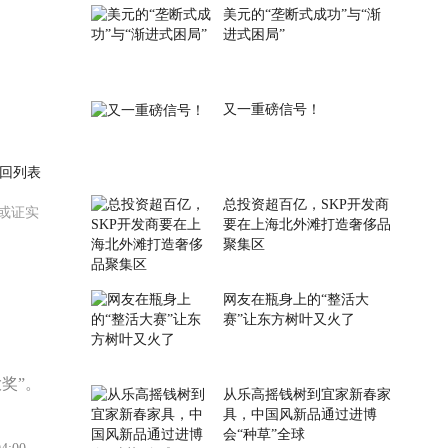
美元的“垄断式成功”与“渐
进式困局”
又一重磅信号！
回列表
总投资超百亿，SKP开发商
或证实
要在上海北外滩打造奢侈品
聚集区
网友在瓶身上的“整活大
赛”让东方树叶又火了
奖”。
从乐高摇钱树到宜家新春家
具，中国风新品通过进博
会“种草”全球