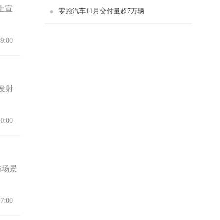
上宣
零跑汽车11月交付量超7万辆
49:00
发射
20:00
与场景
17:00