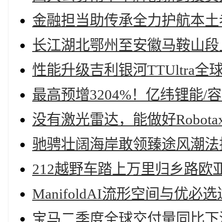
金融担当助传承全力护航本土
长江湖北鄂州至安徽马鞍山段
性能升级吉利银河TTUltra
最高预增3204%！亿纬锂能/
没有激光雷达，能做好Robota
驰骋壮阔海岸敢领臻途风潮法拉
212越野车踏上万里归乡路
ManifoldAI流形空间与优
宝马二季度全球交付量同比下