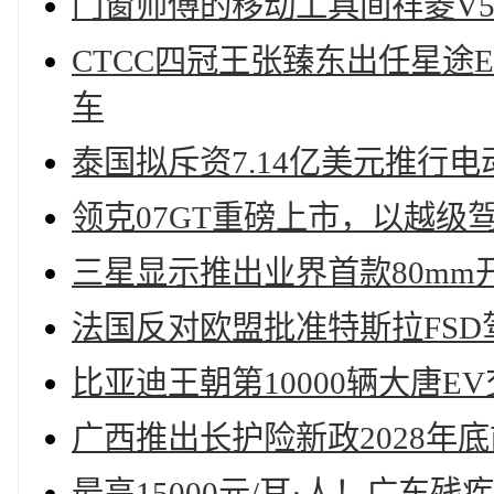
门窗师傅的移动工具间祥菱V
CTCC四冠王张臻东出任星途
车
泰国拟斥资7.14亿美元推行
领克07GT重磅上市，以越级
三星显示推出业界首款80mm
法国反对欧盟批准特斯拉FSD
比亚迪王朝第10000辆大唐E
广西推出长护险新政2028年
最高15000元/耳·人！广东